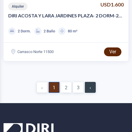
USD1.600
Alquiler
DIRI ACOSTA Y LARA JARDINES PLAZA- 2 DORM-2
BAÑOS-GGE-TZA C/PARRILLERO
2 Dorm.
2 Baño
80 m²
Ver
Carrasco Norte 11500
‹
1
2
3
›