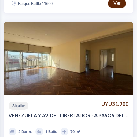
Ver
Parque Batlle 11600
UYU31.900
Alquiler
VENEZUELA Y AV. DEL LIBERTADOR - A PASOS DEL
PALACIO LEGISLATIVO - 2 DORM
2 Dorm.
1 Baño
70 m²