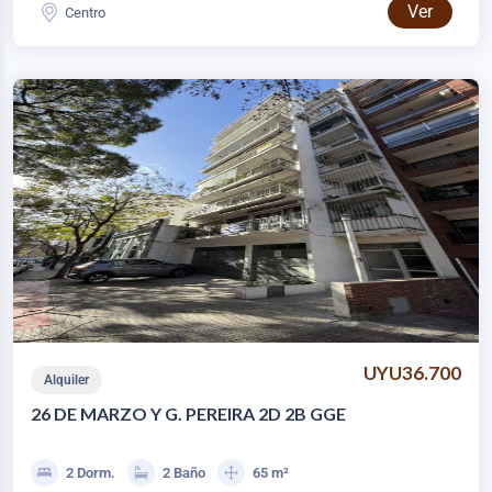
Ver
Centro
UYU36.700
Alquiler
26 DE MARZO Y G. PEREIRA 2D 2B GGE
2 Dorm.
2 Baño
65 m²