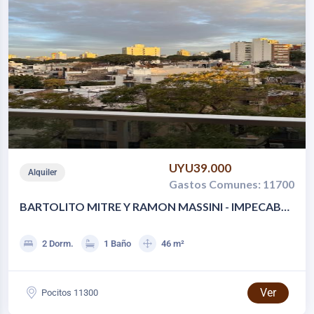
UYU39.000
Alquiler
Gastos Comunes: 11700
BARTOLITO MITRE Y RAMON MASSINI - IMPECABLE
2 DORM C/GGE
2 Dorm.
1 Baño
46 m²
Ver
Pocitos 11300